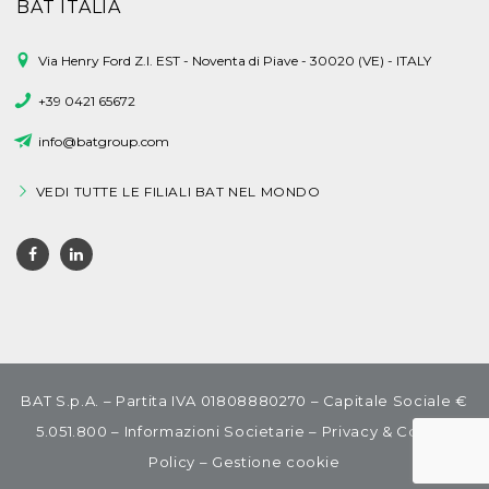
BAT ITALIA
Via Henry Ford Z.I. EST - Noventa di Piave - 30020 (VE) - ITALY
+39 0421 65672
info@batgroup.com
VEDI TUTTE LE FILIALI BAT NEL MONDO
BAT S.p.A. – Partita IVA 01808880270 – Capitale Sociale €
5.051.800 –
Informazioni Societarie
–
Privacy & Cookie
Policy
–
Gestione cookie