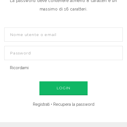
La password deve contenere
almeno 8 caratteri e un
massimo di 16
caratteri.
Nome
utente
o
Password
email
Ricordami
Registrati
•
Recupera la password