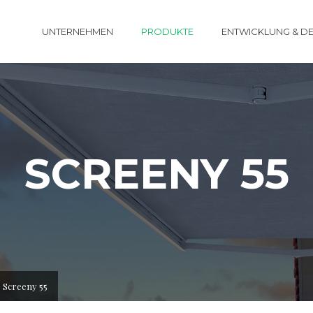
UNTERNEHMEN
PRODUKTE
ENTWICKLUNG & D
HÜLSEN UND KASSETTENMARKISEN
SCREENY 55
GELENKARM-MARKISEN
FALLARM- UND FASSADEN-MARKISEN
VERANDAS UND WINTERGARTEN-MAR
KORBMARKISE
Screeny 55