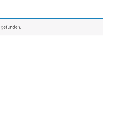
GLASS 1.0
 gefunden.