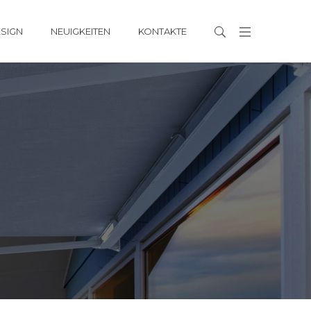
ESIGN
NEUIGKEITEN
KONTAKTE
SCREENY 55
SCREENY 85
SCREENY 4.0 110
KISEN
SCREENY 110
SCREENY 130
SCREENY 150